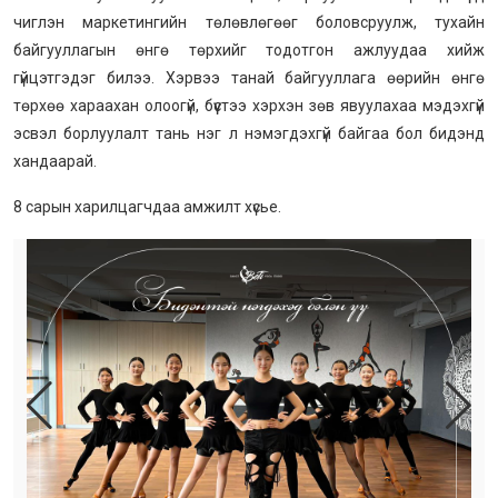
чиглэн маркетингийн төлөвлөгөөг боловсруулж, тухайн
байгууллагын өнгө төрхийг тодотгон ажлуудаа хийж
гүйцэтгэдэг билээ. Хэрвээ танай байгууллага өөрийн өнгө
төрхөө хараахан олоогүй, бүүстээ хэрхэн зөв явуулахаа мэдэхгүй
эсвэл борлуулалт тань нэг л нэмэгдэхгүй байгаа бол бидэнд
хандаарай.
8 сарын харилцагчдаа амжилт хүсье.