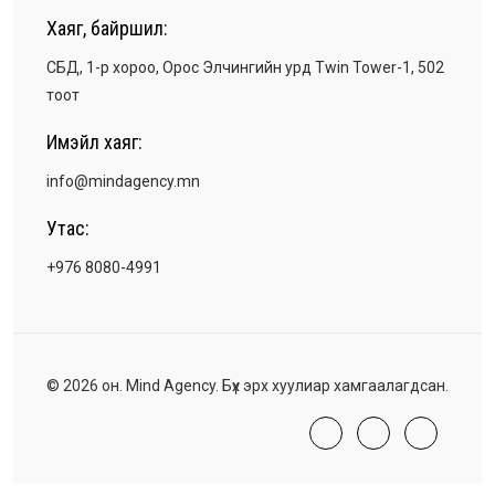
Хаяг, байршил:
СБД, 1-р хороо, Орос Элчингийн урд Twin Tower-1, 502
тоот
Имэйл хаяг:
info@mindagency.mn
Утас:
+976 8080-4991
© 2026 он. Mind Agency. Бүх эрх хуулиар хамгаалагдсан.