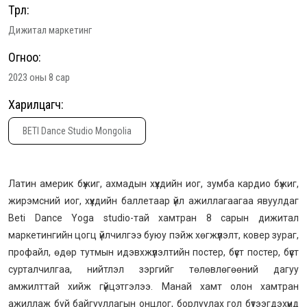
Төрөл:
Дижитал маркетинг
Огноо:
2023 оны 8 сар
Харилцагч:
BETI Dance Studio Mongolia
Латин америк бүжиг, ахмадын хүүхдийн иог, зумба кардио бүжиг,
жирэмсний иог, хүүхдийн баллетаар үйл ажиллагаагаа явуулдаг
Beti Dance Yoga studio-тай хамтран 8 сарын дижитал
маркетингийн цогц үйлчилгээ буюу пэйж хөгжүүлэлт, ковер зураг,
профайл, өдөр тутмын идэвхжүүлэлтийн постер, бүүст постер, бүүст
сурталчилгаа, нийтлэл зэргийг төлөвлөгөөний дагуу
амжилттай хийж гүйцэтгэлээ. Манай хамт олон хамтран
ажиллаж буй байгууллагын онцлог, борлуулах гол бүтээгдэхүүнд