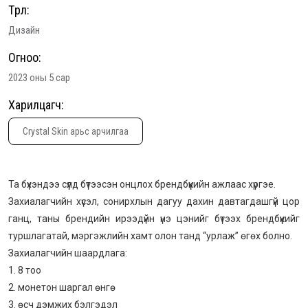
Төрөл:
Дизайн
Огноо:
2023 оны 5 сар
Харилцагч:
Crystal Skin арьс арчилгаа
Та бүхэндээ сүүлд бүтээсэн онцлох брендбүүкийн ажлаас хүргэе.
Захиалагчийн хүсэл, сонирхлын дагуу дахин давтагдашгүй цор
ганц, таны брендийн ирээдүйн үнэ цэнийг бүтээх брендбүүкийг
туршлагатай, мэргэжлийн хамт олон танд “урлаж” өгөх болно.
Захиалагчийн шаардлага:
1. 8 тоо
2. монетон шаргал өнгө
3. өсч дэмжих бэлгэдэл