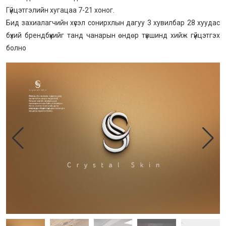
Гүйцэтгэлийн хугацаа 7-21 хоног.
Бид захиалагчийн хүсэл сонирхлын дагуу 3 хувилбар 28 хуудас
бүхий брендбүүкийг танд чанарын өндөр түвшинд хийж гүйцэтгэх
болно