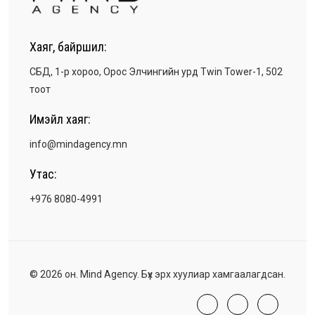
Хаяг, байршил:
СБД, 1-р хороо, Орос Элчингийн урд Twin Tower-1, 502
тоот
Имэйл хаяг:
info@mindagency.mn
Утас:
+976 8080-4991
© 2026 он. Mind Agency. Бүх эрх хуулиар хамгаалагдсан.