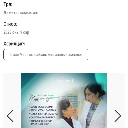
Төрөл:
Дижитал маркетинг
Огноо:
2023 оны 9 сар
Харилцагч:
Grace Med гоо сайхан, мэс заслын эмнэлэг