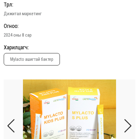
Төрөл:
Дижитал маркетинг
Огноо:
2024 оны 8 сар
Харилцагч:
Mylacto ашигтай бактер