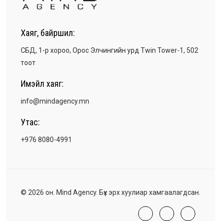
Хаяг, байршил:
СБД, 1-р хороо, Орос Элчингийн урд Twin Tower-1, 502
тоот
Имэйл хаяг:
info@mindagency.mn
Утас:
+976 8080-4991
© 2026 он. Mind Agency. Бүх эрх хуулиар хамгаалагдсан.