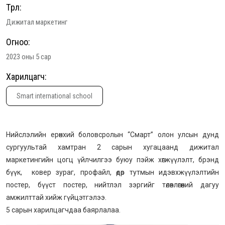
Төрөл:
Дижитал маркетинг
Огноо:
2023 оны 5 сар
Харилцагч:
Smart international school
Нийслэлийн ерөнхий боловсролын “Смарт” олон улсын дунд
сургуультай хамтран 2 сарын хугацаанд дижитал
маркетингийн цогц үйлчилгээ буюу пэйж хөгжүүлэлт, брэнд
бүүк, ковер зураг, профайл, өдөр тутмын идэвхжүүлэлтийн
постер, бүүст постер, нийтлэл зэргийг төлөвлөгөөний дагуу
амжилттай хийж гүйцэтгэлээ.
5 сарын харилцагчдаа баярлалаа.