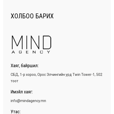
ХОЛБОО БАРИХ
Хаяг, байршил:
СБД, 1-р хороо, Орос Элчингийн урд Twin Tower-1, 502
тоот
Имэйл хаяг:
info@mindagency.mn
Утас: