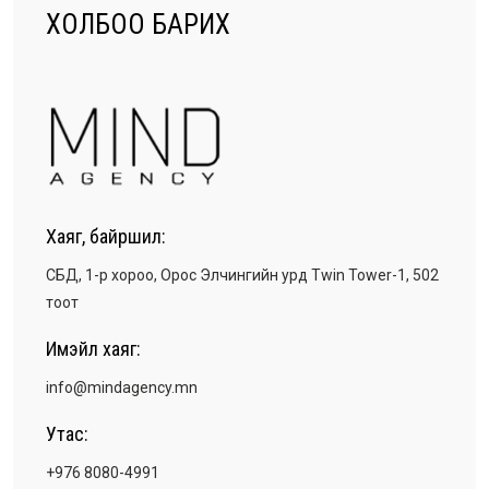
ХОЛБОО БАРИХ
Хаяг, байршил:
СБД, 1-р хороо, Орос Элчингийн урд Twin Tower-1, 502
тоот
Имэйл хаяг:
info@mindagency.mn
Утас:
+976 8080-4991