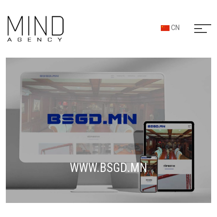
CN
WWW.BSGD.MN