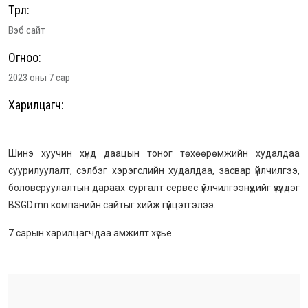
Төрөл:
Вэб сайт
Огноо:
2023 оны 7 сар
Харилцагч:
Шинэ хуучин хүнд даацын тоног төхөөрөмжийн худалдаа
суурилуулалт, сэлбэг хэрэгслийн худалдаа, засвар үйлчилгээ,
боловсруулалтын дараах сургалт сервес үйлчилгээнүүдийг үзүүлдэг
BSGD.mn компанийн сайтыг хийж гүйцэтгэлээ.
7 сарын харилцагчдаа амжилт хүсье