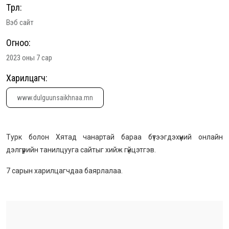
Төрөл:
Вэб сайт
Огноо:
2023 оны 7 сар
Харилцагч:
www.dulguunsaikhnaa.mn
Турк болон Хятад чанартай бараа бүтээгдэхүүний онлайн
дэлгүүрийн танилцууга сайтыг хийж гүйцэтгэв.
7 сарын харилцагчдаа баярлалаа.