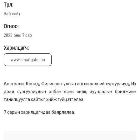
Төрөл:
Вэб сайт
Огноо:
2023 оны 7 сар
Харилцагч:
www.smartgate.mn
Австрали, Канад, Филиппин улсын англи хэлний сургуулиуд, Их
дээд сургуулиудын албан ёсны зөвлөх, зуучлалын бриджийн
танилцуулга сайтыг хийж гүйцэтгэлээ.
7 сарын харилцагчдаа баярлалаа.