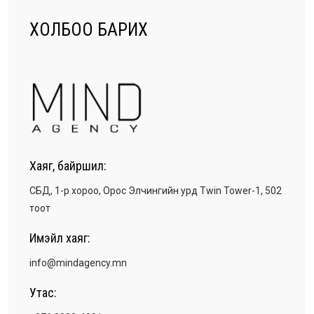
ХОЛБОО БАРИХ
Хаяг, байршил:
СБД, 1-р хороо, Орос Элчингийн урд Twin Tower-1, 502
тоот
Имэйл хаяг:
info@mindagency.mn
Утас: