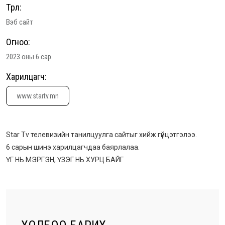
Төрөл:
Вэб сайт
Огноо:
2023 оны 6 сар
Харилцагч:
www.startv.mn
Star Tv телевизийн танилцуулга сайтыг хийж гүйцэтгэлээ.
6 сарын шинэ харилцагчдаа баярлалаа.
ҮГ НЬ МЭРГЭН, ҮЗЭГ НЬ ХУРЦ БАЙГ