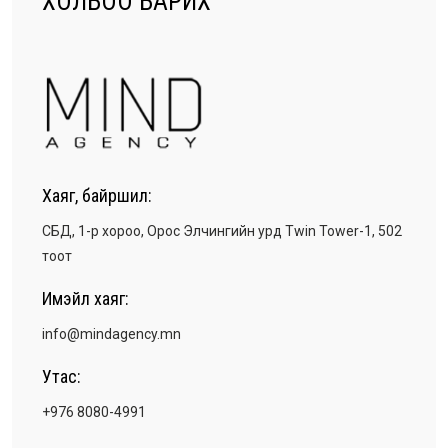
ХОЛБОО БАРИХ
Хаяг, байршил:
СБД, 1-р хороо, Орос Элчингийн урд Twin Tower-1, 502
тоот
Имэйл хаяг:
info@mindagency.mn
Утас:
+976 8080-4991