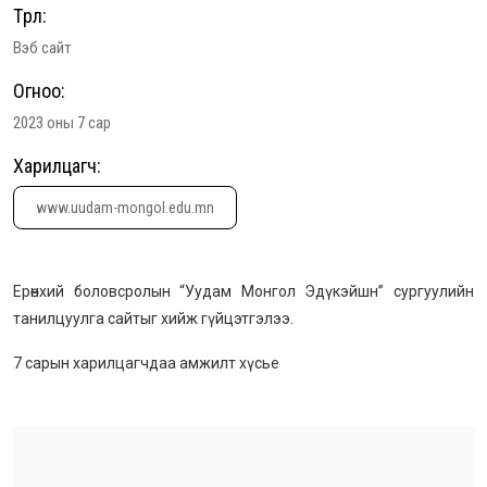
Төрөл:
Вэб сайт
Огноо:
2023 оны 7 сар
Харилцагч:
www.uudam-mongol.edu.mn
Ерөнхий боловсролын “Уудам Монгол Эдүкэйшн” сургуулийн
танилцуулга сайтыг хийж гүйцэтгэлээ.
7 сарын харилцагчдаа амжилт хүсье