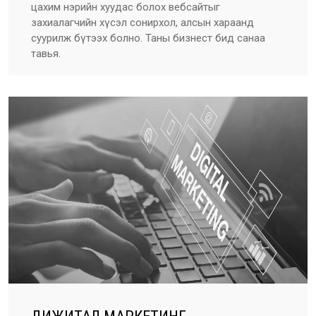
цахим нэрийн хуудас болох вебсайтыг
захиалагчийн хүсэл сонирхол, алсын хараанд
суурилж бүтээх болно. Таны бизнест бид санаа
тавья.