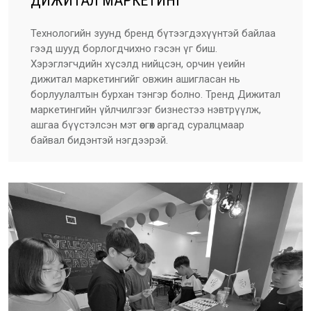
ДИЖИТАЛ МАРКЕТИНГ
Технологийн зуунд бренд бүтээгдэхүүнтэй байлаа
гээд шууд борлогдчихно гэсэн үг биш.
Хэрэглэгчдийн хүсэлд нийцсэн, орчин үеийн
дижитал маркетингийг овжин ашигласан нь
борлуулалтын бурхан тэнгэр болно. Тренд Дижитал
маркетингийн үйлчилгээг бизнестээ нэвтрүүлж,
ашгаа бүүстэлсэн мэт өсгөх аргад суралцмаар
байвал бидэнтэй нэгдээрэй.