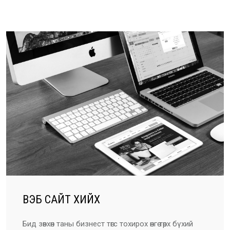
ВЭБ САЙТ ХИЙХ
Бид зөвхөн таны бизнест төгс тохирох өнгө төрх бүхий