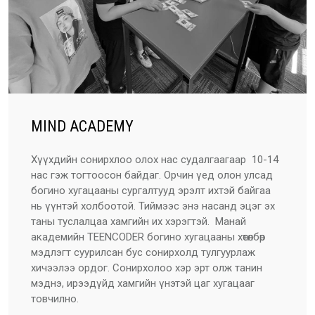
MIND ACADEMY
Хүүхдийн сонирхлоо олох нас судалгаагаар
10-14
нас гэж тогтоосон байдаг. Орчин үед олон улсад
богино хугацааны сургалтууд эрэлт ихтэй байгаа
нь үүнтэй холбоотой. Тиймээс энэ насанд эцэг эх
таны туслалцаа хамгийн их хэрэгтэй.
Манай
академийн TEENCODER богино хугацааны хөтөлбөр
мэдлэгт суурилсан бус сонирхолд тулгуурлаж
хичээлээ ордог. Сонирхолоо хэр эрт олж танин
мэднэ, ирээдүйд хамгийн үнэтэй цаг хугацааг
товчилно.