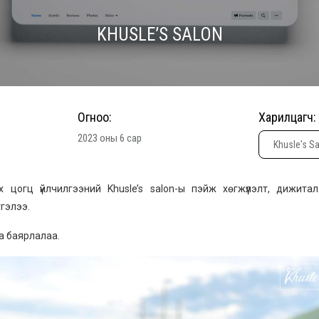
KHUSLE’S SALON
Огноо:
Харилцагч:
2023 оны 6 сар
Khusle's S
х цогц үйлчилгээний Khusle’s salon-ы пэйж хөгжүүлэлт, дижита
тгэлээ.
а баярлалаа.