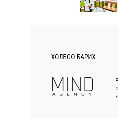
ХОЛБОО БАРИХ
Х
С
у