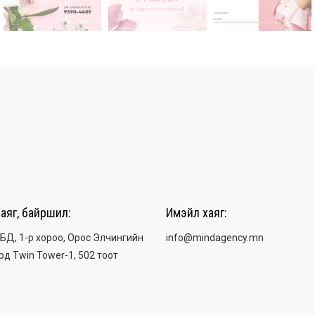
аяг, байршил:
Имэйл хаяг:
БД, 1-р хороо, Орос Элчингийн
info@mindagency.mn
рд Twin Tower-1, 502 тоот