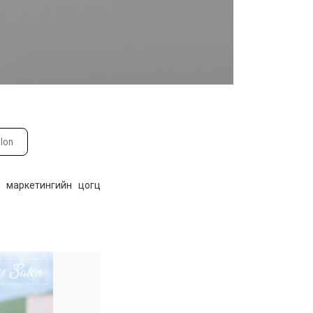
alon
л маркетингийн цогц