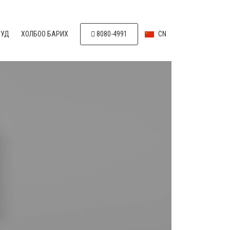
УУД
ХОЛБОО БАРИХ
8080-4991
CN