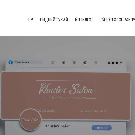
НҮҮР
БИДНИЙ ТУХАЙ
ҮЙЛЧИЛГЭЭ
ГҮЙЦЭТГЭСЭН АЖЛ