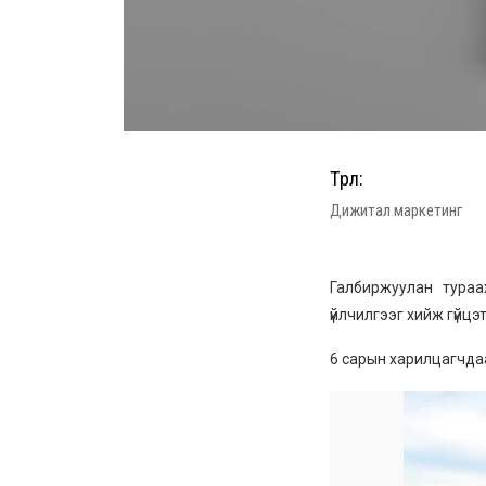
Төрөл:
Дижитал маркетинг
Галбиржуулан тураа
үйлчилгээг хийж гүйцэ
6 сарын харилцагчда