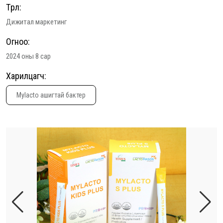
Төрөл:
Дижитал маркетинг
Огноо:
2024 оны 8 сар
Харилцагч:
Mylacto ашигтай бактер