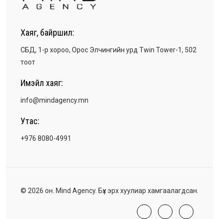
Хаяг, байршил:
СБД, 1-р хороо, Орос Элчингийн урд Twin Tower-1, 502
тоот
Имэйл хаяг:
info@mindagency.mn
Утас:
+976 8080-4991
© 2026 он. Mind Agency. Бүх эрх хуулиар хамгаалагдсан.