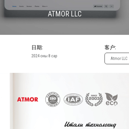
ATMOR LLC
日期:
客户:
2024 оны 8 сар
Atmor LLC