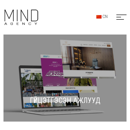
CN
ГҮЙЦЭТГЭСЭН АЖЛУУД